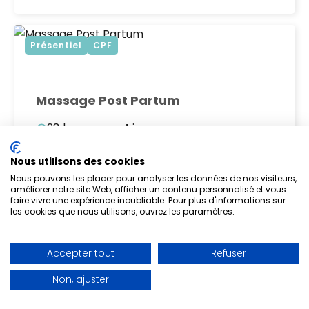
Présentiel
CPF
Massage Post Partum
28 heures sur 4 jours
Prochaines dates
27
OCT
2026
Nîmes
Nous utilisons des cookies
Nous pouvons les placer pour analyser les données de nos visiteurs,
20
AVR
2027
Nîmes
améliorer notre site Web, afficher un contenu personnalisé et vous
faire vivre une expérience inoubliable. Pour plus d'informations sur
Voir le programme
les cookies que nous utilisons, ouvrez les paramètres.
Accepter tout
Refuser
Présentiel
CPF
Non, ajuster