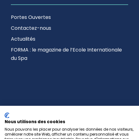
Portes Ouvertes
Contactez-nous
Actualités
FORMA : le magazine de l’Ecole Internationale
du Spa
Copyright © 2017-2026 EIS Paris -
Mentions Légales
Nous utilisons des cookies
& RGPD
-
CGV
Nous pouvons les placer pour analyser les données de nos visiteurs,
améliorer notre site Web, afficher un contenu personnalisé et vous