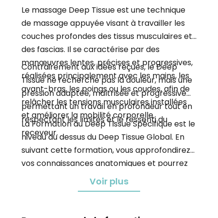
Le massage Deep Tissue est une technique
de massage appuyée visant à travailler les
couches profondes des tissus musculaires et
des fascias. Il se caractérise par des
manœuvres lentes, précises et progressives,
Contrairement aux idées reçues, le Deep
réalisées principalement avec les mains, les
Tissue ne recherche pas la douleur, mais une
avant-bras, les poings ou les coudes, afin de
pression adaptée, maîtrisée et progressive
relâcher les tensions musculaires installées
permettant un travail en profondeur tout en
et améliorer la mobilité corporelle.
respectant les limites et le ressenti du
La Formation au Deep Tissue Spécifique est le
receveur.
niveau au dessus du Deep Tissue Global. En
suivant cette formation, vous approfondirez
vos connaissances anatomiques et pourrez
travailler de façon beaucoup plus spécifiques
Voir plus
chaque muscle.