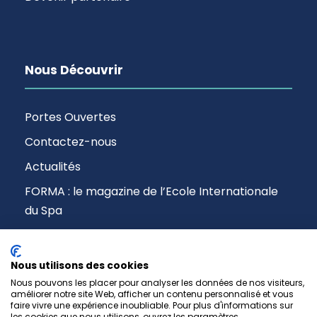
Nous Découvrir
Portes Ouvertes
Contactez-nous
Actualités
FORMA : le magazine de l’Ecole Internationale
du Spa
Nous utilisons des cookies
Nous pouvons les placer pour analyser les données de nos visiteurs,
améliorer notre site Web, afficher un contenu personnalisé et vous
faire vivre une expérience inoubliable. Pour plus d'informations sur
les cookies que nous utilisons, ouvrez les paramètres.