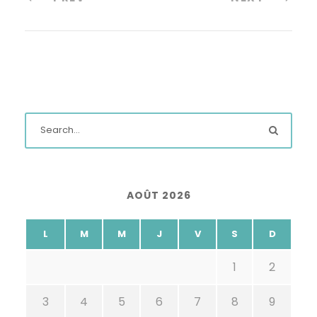
AOÛT 2026
L
M
M
J
V
S
D
1
2
3
4
5
6
7
8
9