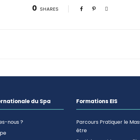
0
SHARES
ernationale du Spa
Formations EIS
es-nous ?
Parcours Pratiquer le Ma
être
ipe