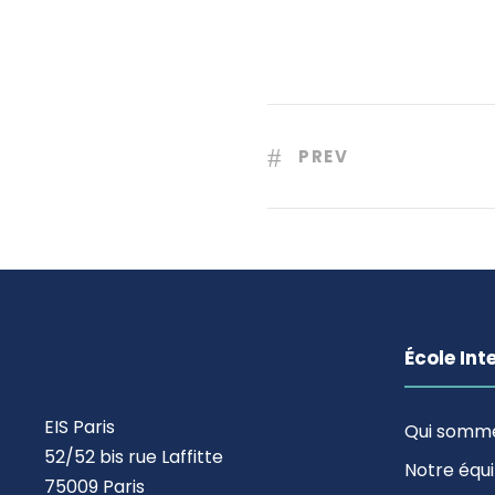
PREV
École Int
EIS Paris
Qui somm
52/52 bis rue Laffitte
Notre équ
75009 Paris