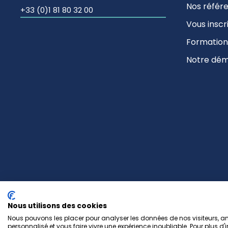
Nos référ
+33 (0)1 81 80 32 00
Vous inscr
Formation
Notre dém
Nous utilisons des cookies
Nous pouvons les placer pour analyser les données de nos visiteurs, amé
Copyright © 2017-2026 EIS Paris -
Mentions Légales & 
personnalisé et vous faire vivre une expérience inoubliable. Pour plus d'