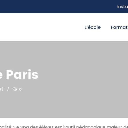
Inst
L’école
Format
 Paris
SÉ
0
nalité “Le Spa des élèves est l’outil pédagogique majeur 