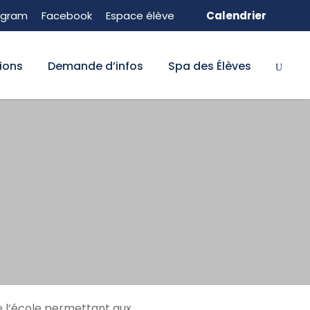
agram
Facebook
Espace élève
Calendrier
ions
Demande d’infos
Spa des Élèves
de l’école permettant aux