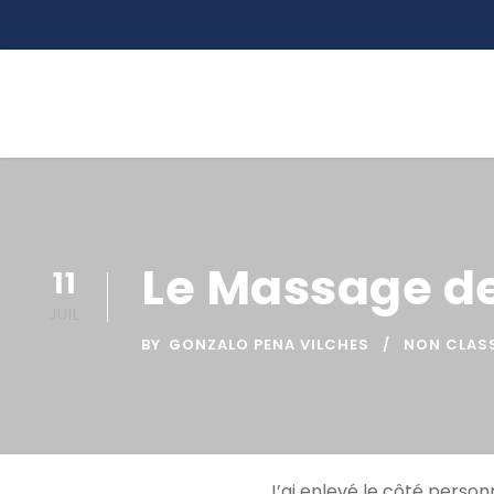
Le Massage de
11
JUIL
BY
GONZALO PENA VILCHES
NON CLAS
J’ai enlevé le côté person