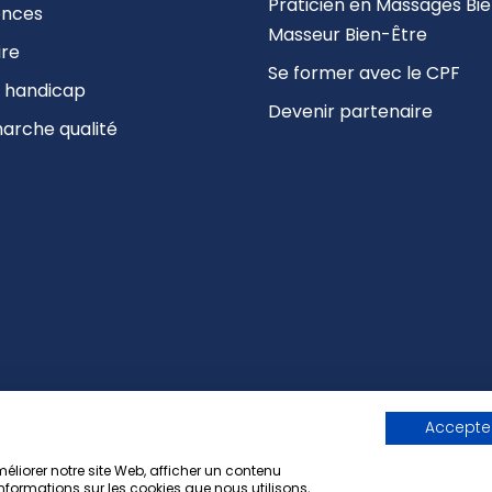
Praticien en Massages Bi
ences
Masseur Bien-Être
ire
Se former avec le CPF
 handicap
Devenir partenaire
arche qualité
Accepter
liorer notre site Web, afficher un contenu
RGPD
-
CGV
informations sur les cookies que nous utilisons,