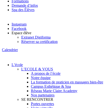
Formations
Demande d’infos
Spa des Élèves
Instagram
Facebook
Espace élève
Extranet Digiforma
Réserver sa certification
Calendrier
L’école
L’ECOLE & VOUS
A propos de l’école
Notre équipe
La formation de praticien en massages bien-être
Campus Esthétique & Spa
Réseau Marie Claire Academy
Nos partenaires
SE RENCONTRER
Portes ouvertes