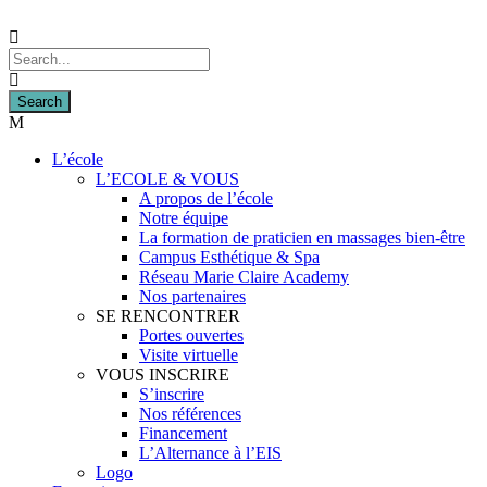
L’école
L’ECOLE & VOUS
A propos de l’école
Notre équipe
La formation de praticien en massages bien-être
Campus Esthétique & Spa
Réseau Marie Claire Academy
Nos partenaires
SE RENCONTRER
Portes ouvertes
Visite virtuelle
VOUS INSCRIRE
S’inscrire
Nos références
Financement
L’Alternance à l’EIS
Logo