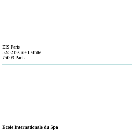
EIS Paris
52/52 bis rue Laffitte
75009 Paris
+33 (0)1 81 80 32 00
École Internationale du Spa